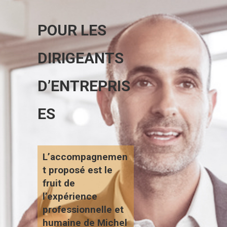
POUR LES
DIRIGEANTS
D’ENTREPRIS
ES
L’accompagnemen
t proposé est le
fruit de
l’expérience
professionnelle et
humaine de Michel