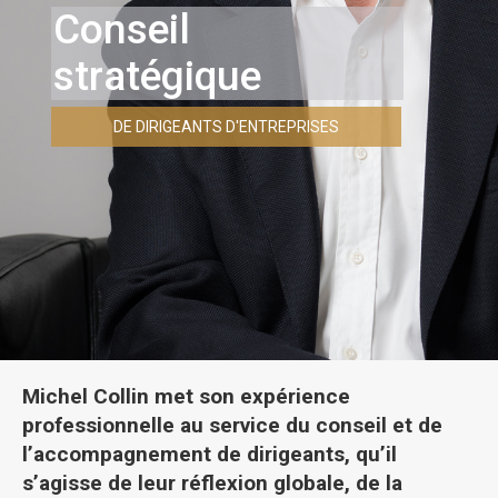
C
o
n
s
e
i
l
s
t
r
a
t
é
g
i
q
u
e
DE DIRIGEANTS D'ENTREPRISES
Michel Collin met son expérience
professionnelle au service du conseil et de
l’accompagnement de dirigeants, qu’il
s’agisse de leur réflexion globale, de la