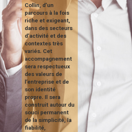
Collin, d’un
parcours à la fois
riche et exigeant,
dans des secteurs
d’activité et des
contextes très
variés. Cet
accompagnement
sera respectueux
des valeurs de
l’entreprise et de
son identité
propre.
Il sera
construit autour du
souci permanent
de la simplicité, la
fiabilité,